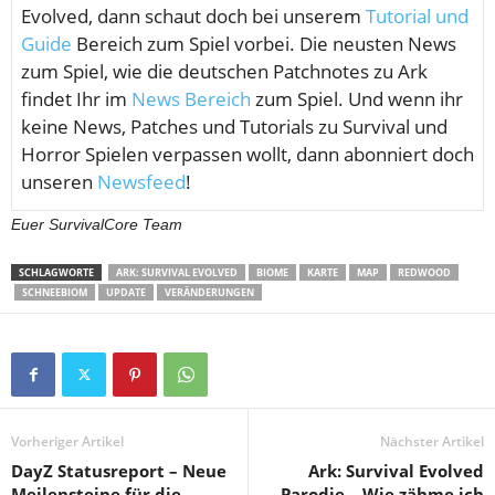
Evolved, dann schaut doch bei unserem
Tutorial und
Guide
Bereich zum Spiel vorbei. Die neusten News
zum Spiel, wie die deutschen Patchnotes zu Ark
findet Ihr im
News Bereich
zum Spiel. Und wenn ihr
keine News, Patches und Tutorials zu Survival und
Horror Spielen verpassen wollt, dann abonniert doch
unseren
Newsfeed
!
Euer SurvivalCore Team
SCHLAGWORTE
ARK: SURVIVAL EVOLVED
BIOME
KARTE
MAP
REDWOOD
SCHNEEBIOM
UPDATE
VERÄNDERUNGEN
Vorheriger Artikel
Nächster Artikel
DayZ Statusreport – Neue
Ark: Survival Evolved
Meilensteine für die
Parodie – Wie zähme ich