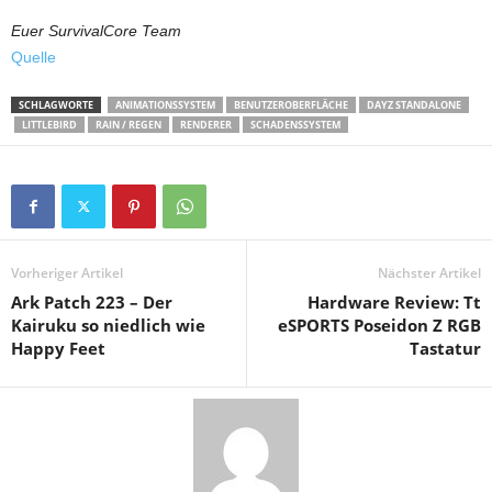
Euer SurvivalCore Team
Quelle
SCHLAGWORTE
ANIMATIONSSYSTEM
BENUTZEROBERFLÄCHE
DAYZ STANDALONE
LITTLEBIRD
RAIN / REGEN
RENDERER
SCHADENSSYSTEM
Vorheriger Artikel
Nächster Artikel
Ark Patch 223 – Der
Hardware Review: Tt
Kairuku so niedlich wie
eSPORTS Poseidon Z RGB
Happy Feet
Tastatur