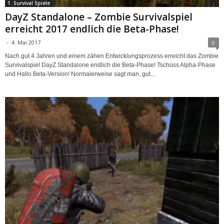
1. Survival Spiele
DayZ Standalone – Zombie Survivalspiel
erreicht 2017 endlich die Beta-Phase!
-
4. Mai 2017
0
Nach gut 4 Jahren und einem zähen Entwicklungsprozess erreicht das Zombie
Survivalspiel DayZ Standalone endlich die Beta-Phase! Tschüss Alpha-Phase
und Hallo Beta-Version! Normalerweise sagt man, gut...