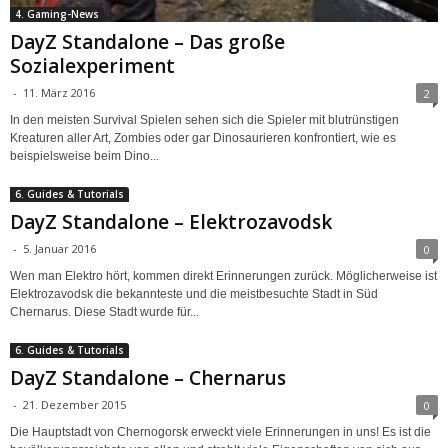
4. Gaming-News
DayZ Standalone – Das große
Sozialexperiment
-
11. März 2016
2
In den meisten Survival Spielen sehen sich die Spieler mit blutrünstigen
Kreaturen aller Art, Zombies oder gar Dinosaurieren konfrontiert, wie es
beispielsweise beim Dino...
6. Guides & Tutorials
DayZ Standalone – Elektrozavodsk
-
5. Januar 2016
0
Wen man Elektro hört, kommen direkt Erinnerungen zurück. Möglicherweise ist
Elektrozavodsk die bekannteste und die meistbesuchte Stadt in Süd
Chernarus. Diese Stadt wurde für...
6. Guides & Tutorials
DayZ Standalone – Chernarus
-
21. Dezember 2015
0
Die Hauptstadt von Chernogorsk erweckt viele Erinnerungen in uns! Es ist die