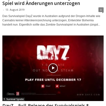
Spiel wird Änderungen unterzogen
-
13. August 2019
0
Das Survivalspiel DayZ wurde in Australien aufgrund der Drogen-Inhalte wie
Cannabis keiner Alterskennzeichnung unterzogen, Entwickler Bohemia
handelt nun. Eigentlich sollte das Zombie-Survivalspiel in Australien jüngst...
1. Survival Spiele
DayZ – Full-Release des Survivalspiels &