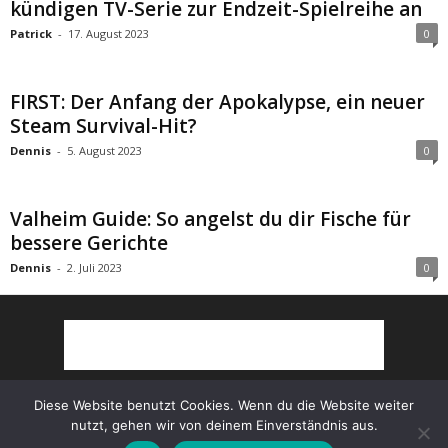
kündigen TV-Serie zur Endzeit-Spielreihe an
Patrick
-
17. August 2023
0
FIRST: Der Anfang der Apokalypse, ein neuer
Steam Survival-Hit?
Dennis
-
5. August 2023
0
Valheim Guide: So angelst du dir Fische für
bessere Gerichte
Dennis
-
2. Juli 2023
0
Diese Website benutzt Cookies. Wenn du die Website weiter
nutzt, gehen wir von deinem Einverständnis aus.
Partner
AGB
Impressum
Datenschutz