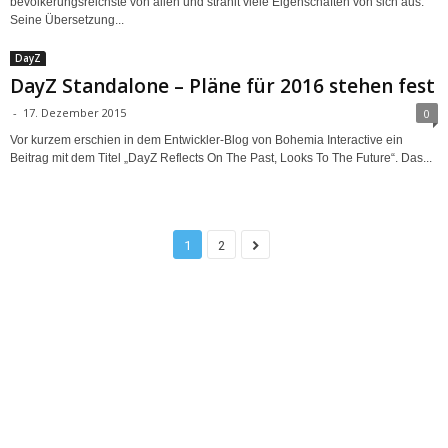
bevölkerungsreichste von allen und strahlt viele Eigenschaften von sich aus.
Seine Übersetzung...
DayZ
DayZ Standalone – Pläne für 2016 stehen fest
-
17. Dezember 2015
0
Vor kurzem erschien in dem Entwickler-Blog von Bohemia Interactive ein
Beitrag mit dem Titel „DayZ Reflects On The Past, Looks To The Future“. Das...
1
2