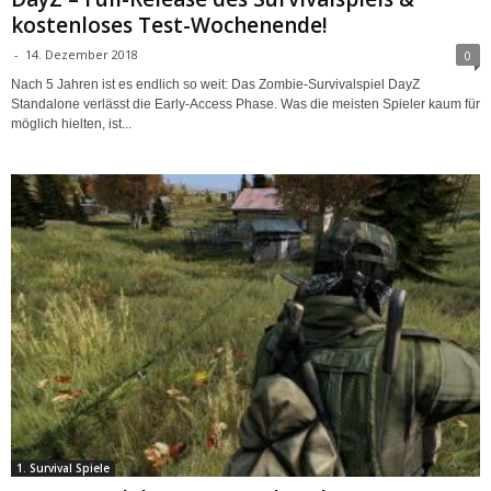
kostenloses Test-Wochenende!
-
14. Dezember 2018
0
Nach 5 Jahren ist es endlich so weit: Das Zombie-Survivalspiel DayZ
Standalone verlässt die Early-Access Phase. Was die meisten Spieler kaum für
möglich hielten, ist...
1. Survival Spiele