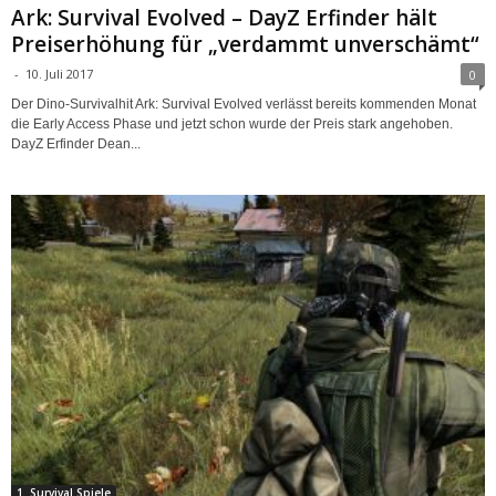
Ark: Survival Evolved – DayZ Erfinder hält
Preiserhöhung für „verdammt unverschämt“
-
10. Juli 2017
0
Der Dino-Survivalhit Ark: Survival Evolved verlässt bereits kommenden Monat
die Early Access Phase und jetzt schon wurde der Preis stark angehoben.
DayZ Erfinder Dean...
1. Survival Spiele